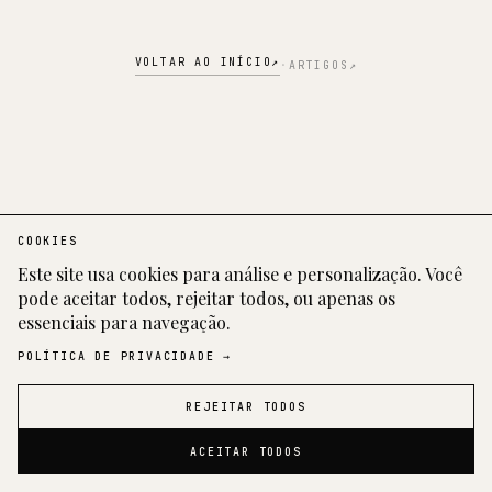
VOLTAR AO INÍCIO
↗︎
·
ARTIGOS
↗︎
COOKIES
Este site usa cookies para análise e personalização. Você
pode aceitar todos, rejeitar todos, ou apenas os
essenciais para navegação.
POLÍTICA DE PRIVACIDADE →
REJEITAR TODOS
RONALDO HIRATA
NY · CURITIBA
ACEITAR TODOS